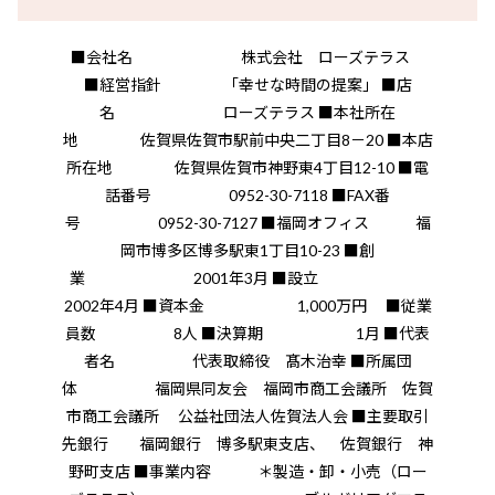
■会社名 株式会社 ローズテラス
■経営指針 「幸せな時間の提案」 ■店
名 ローズテラス ■本社所在
地 佐賀県佐賀市駅前中央二丁目8－20 ■本店
所在地 佐賀県佐賀市神野東4丁目12-10 ■電
話番号 0952-30-7118 ■FAX番
号 0952-30-7127 ■福岡オフィス 福
岡市博多区博多駅東1丁目10-23 ■創
業 2001年3月 ■設立
2002年4月 ■資本金 1,000万円 ■従業
員数 8人 ■決算期 1月 ■代表
者名 代表取締役 髙木治幸 ■所属団
体 福岡県同友会 福岡市商工会議所 佐賀
市商工会議所 公益社団法人佐賀法人会 ■主要取引
先銀行 福岡銀行 博多駅東支店、 佐賀銀行 神
野町支店 ■事業内容 ＊製造・卸・小売（ロー