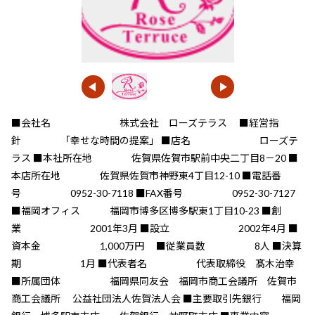
■会社名 株式会社 ローズテラス ■経営指
針 「幸せな時間の提案」 ■店名 ローズテ
ラス ■本社所在地 佐賀県佐賀市駅前中央二丁目8－20 ■
本店所在地 佐賀県佐賀市神野東4丁目12-10 ■電話番
号 0952-30-7118 ■FAX番号 0952-30-7127
■福岡オフィス 福岡市博多区博多駅東1丁目10-23 ■創
業 2001年3月 ■設立 2002年4月 ■
資本金 1,000万円 ■従業員数 8人 ■決算
期 1月 ■代表者名 代表取締役 髙木治幸
■所属団体 福岡県同友会 福岡市商工会議所 佐賀市
商工会議所 公益社団法人佐賀法人会 ■主要取引先銀行 福岡