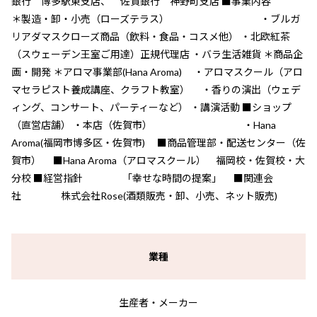
銀行 博多駅東支店、 佐賀銀行 神野町支店 ■事業内容
＊製造・卸・小売（ローズテラス） ・ブルガ
リアダマスクローズ商品（飲料・食品・コスメ他） ・北欧紅茶
（スウェーデン王室ご用達）正規代理店 ・バラ生活雑貨 ＊商品企
画・開発 ＊アロマ事業部(Hana Aroma) ・アロマスクール（アロ
マセラピスト養成講座、クラフト教室） ・香りの演出（ウェデ
ィング、コンサート、パーティーなど） ・講演活動 ■ショップ
（直営店舗） ・本店（佐賀市） ・Hana
Aroma(福岡市博多区・佐賀市) ■商品管理部・配送センター（佐
賀市） ■Hana Aroma（アロマスクール） 福岡校・佐賀校・大
分校 ■経営指針 「幸せな時間の提案」 ■関連会
社 株式会社Rose(酒類販売・卸、小売、ネット販売)
業種
生産者・メーカー