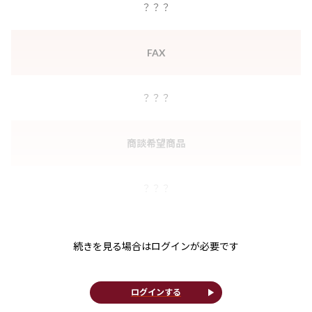
？？？
FAX
？？？
商談希望商品
？？？
続きを見る場合はログインが必要です
play_arrow
ログインする