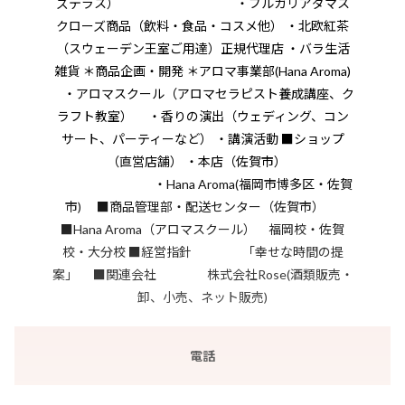
ズテラス） ・ブルガリアダマス
クローズ商品（飲料・食品・コスメ他） ・北欧紅茶
（スウェーデン王室ご用達）正規代理店 ・バラ生活
雑貨 ＊商品企画・開発 ＊アロマ事業部(Hana Aroma)
・アロマスクール（アロマセラピスト養成講座、ク
ラフト教室） ・香りの演出（ウェディング、コン
サート、パーティーなど） ・講演活動 ■ショップ
（直営店舗） ・本店（佐賀市）
・Hana Aroma(福岡市博多区・佐賀
市) ■商品管理部・配送センター（佐賀市）
■Hana Aroma（アロマスクール） 福岡校・佐賀
校・大分校 ■経営指針 「幸せな時間の提
案」 ■関連会社 株式会社Rose(酒類販売・
卸、小売、ネット販売)
電話