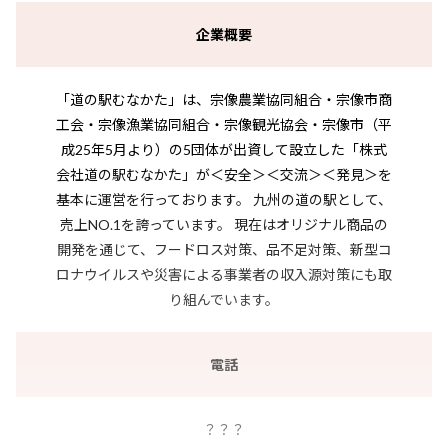
企業概要
「道の駅むなかた」は、宗像農業協同組合・宗像市商
工会・宗像漁業協同組合・宗像観光協会・宗像市（平
成25年5月より）の5団体が出資して設立した「株式
会社道の駅むなかた」が＜安全＞＜交流＞＜発見＞を
基本に運営を行っております。 九州の道の駅として、
売上NO.1を誇っています。 現在はオリジナル商品の
開発を通じて、フードロス対策、品不足対策、新型コ
ロナウイルスや災害による事業者の収入源対策にも取
り組んでいます。
電話
？？？