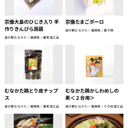
宗像大島のひじき入り 手
宗像たまごボーロ
作りきんぴら蒟蒻
道の駅むなかた / 福岡県 / 菓子類
道の駅むなかた / 福岡県 / 農産加工品
むなかた鶏とり皮チップ
むなかた鶏かしわめしの
ス
素＜２合用＞
道の駅むなかた / 福岡県 / 畜産加工品
道の駅むなかた / 福岡県 / その他加工品