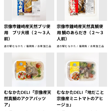
宗像市鐘崎産天然ブリ使
宗像市鐘崎産天然真鯛使
用 ブリ大根（２～３人
用 鯛のあらだき（２～３
前）
人前）
道の駅むなかた / 福岡県 / 水産加工品
道の駅むなかた / 福岡県 / 水産加工品
むなかたDELI「宗像産天
むなかたDELI「地だこと
然真鯛のアクアパッツ
宗像産ミニトマトのアヒ
ア」
ージョ」