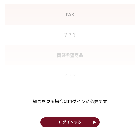
FAX
？？？
商談希望商品
？？？
続きを見る場合はログインが必要です
play_arrow
ログインする