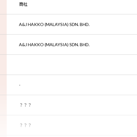
商社
A&J HAKKO (MALAYSIA) SDN. BHD.
A&J HAKKO (MALAYSIA) SDN. BHD.
-
？？？
？？？