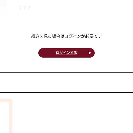
？？？
続きを見る場合はログインが必要です
play_arrow
ログインする