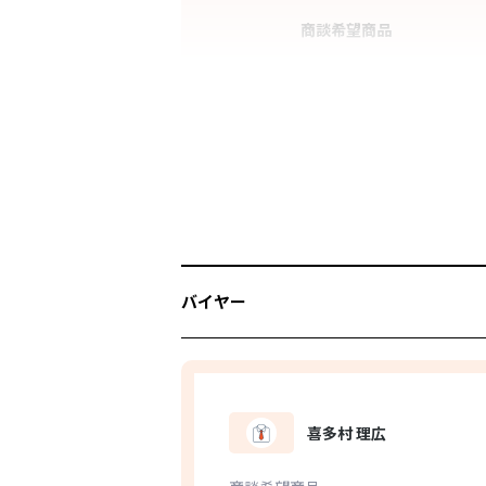
商談希望商品
バイヤー
喜多村 理広