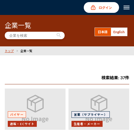
ログイン
企業一覧
日本語
English
search
トップ
企業一覧
検索結果: 37件
バイヤー
営業（サプライヤー）
通販・ECサイト
生産者・メーカー