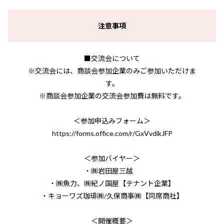
注意事項
■交流会について
※交流会には、商談会参加企業のみご参加いただけま
す。
※商談会参加企業の交流会参加費は無料です。
＜参加申込みフォーム＞
https://forms.office.com/r/GxVvdikJFP
＜参加バイヤー＞
・㈱岩田屋三越
・㈱魚力、㈱紀ノ国屋【テナント企業】
・キョーワズ珈琲㈱/久保商事㈱【同席商社】
＜開催概要＞