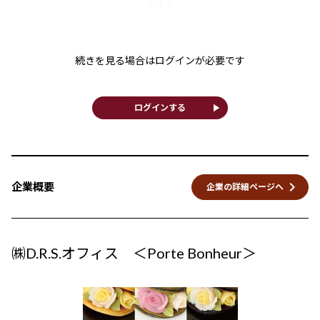
？？？
続きを見る場合はログインが必要です
play_arrow
ログインする
keyboard_arrow_right
企業概要
企業の詳細ページへ
㈱D.R.S.オフィス ＜Porte Bonheur＞