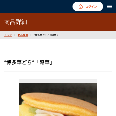
ログイン
商品詳細
トップ
商品検索
”博多華どら”「餡華」
”博多華どら”「餡華」