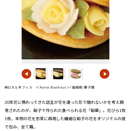
㈱D.R.S.オフィス ＜Porte Bonheur＞/福岡県/菓子類
20年花に携わってきた店主が花を違った形で贈れないかを考え開
発されたのが、餡子で作られた食べられる花「餡華」。花びら1枚
1枚、本物の花を忠実に再現した繊細な餡子の花をオリジナルの皮
で包み、全て職...