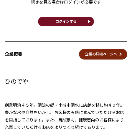
続きを見る場合はログインが必要です
play_arrow
ログインする
keyboard_arrow_right
企業概要
企業の詳細ページへ
ひのでや
創業明治４５年。清流の郷・小城市清水に店舗を移し約４０年。
豊かな水や自然をいかし、お客様の五感に喜んでいただけるお店
を目指しております。また、自然志向、健康志向のお客様により
充実していただけるお店をよりつくり続けております。