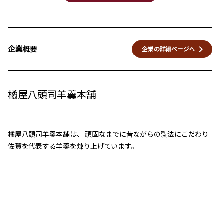
keyboard_arrow_right
企業概要
企業の詳細ページへ
橘屋八頭司羊羹本舗
橘屋八頭司羊羹本舗は、 頑固なまでに昔ながらの製法にこだわり
佐賀を代表する羊羹を煉り上げています。