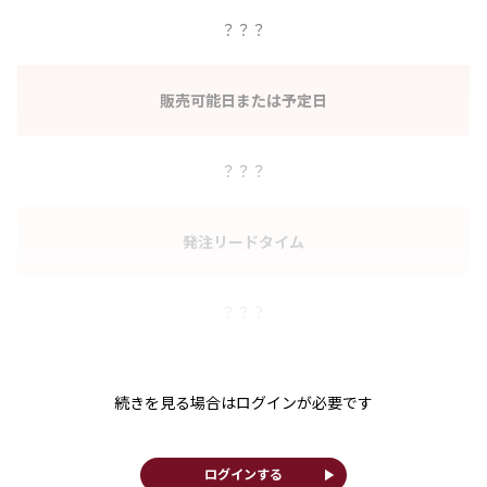
？？？
販売可能日または予定日
？？？
発注リードタイム
？？？
続きを見る場合はログインが必要です
play_arrow
ログインする