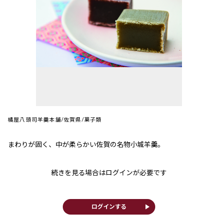
橘屋八頭司羊羹本舗/佐賀県/菓子類
まわりが固く、中が柔らかい佐賀の名物小城羊羹。
続きを見る場合はログインが必要です
play_arrow
ログインする