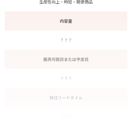
生産性向上・時短・簡便商品
内容量
？？？
販売可能日または予定日
？？？
発注リードタイム
？？？