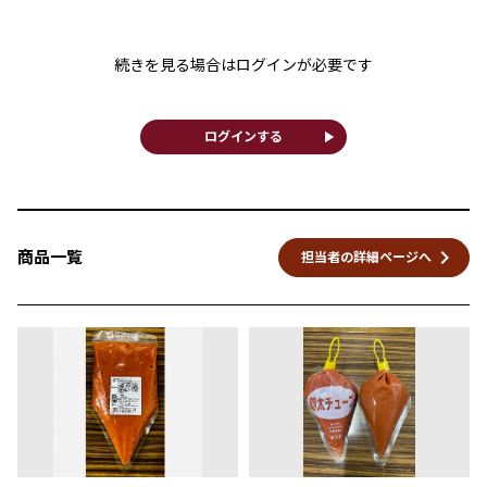
続きを見る場合はログインが必要です
play_arrow
ログインする
keyboard_arrow_right
商品一覧
担当者の詳細ページへ