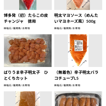
博多発（初）たらこの皮
明太マヨソース（めんた
チャンジャ 徳用
いマヨネーズ風）500g
㈱稲石/福岡県/水産物
㈱稲石/福岡県/水産物
ばりうま辛子明太子 ひ
（無着色）辛子明太バラ
とくちカット
コチューブL5
㈱稲石/福岡県/水産物
㈱稲石/福岡県/水産物