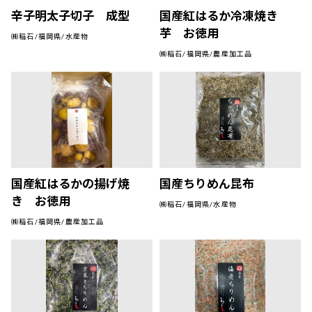
辛子明太子切子 成型
国産紅はるか冷凍焼き
芋 お徳用
㈱稲石/福岡県/水産物
㈱稲石/福岡県/農産加工品
国産紅はるかの揚げ焼
国産ちりめん昆布
き お徳用
㈱稲石/福岡県/水産物
㈱稲石/福岡県/農産加工品