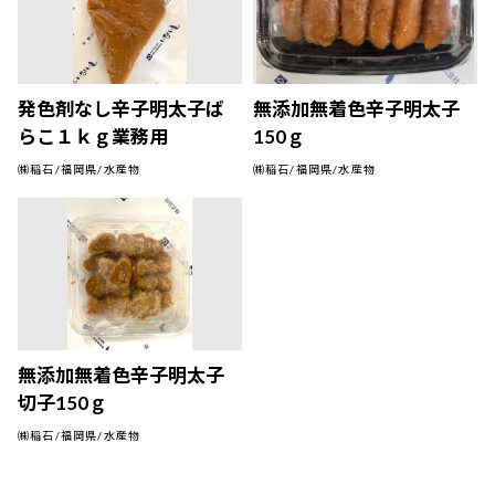
発色剤なし辛子明太子ば
無添加無着色辛子明太子
らこ１ｋｇ業務用
150ｇ
㈱稲石/福岡県/水産物
㈱稲石/福岡県/水産物
無添加無着色辛子明太子
切子150ｇ
㈱稲石/福岡県/水産物