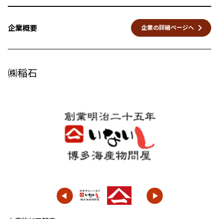
keyboard_arrow_right
企業概要
企業の詳細ページへ
㈱稲石