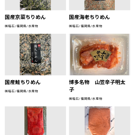
国産京菜ちりめん
国産海老ちりめん
㈱稲石/福岡県/水産物
㈱稲石/福岡県/水産物
国産鮭ちりめん
博多名物 山笠辛子明太
子
㈱稲石/福岡県/水産物
㈱稲石/福岡県/水産物