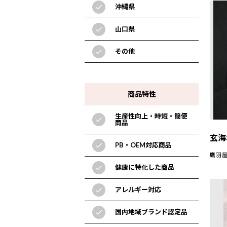
沖縄県
check
山口県
check
その他
check
商品特性
生産性向上・時短・簡便
check
商品
玄海
PB・OEM対応商品
check
鷹羽屋
健康に特化した商品
check
アレルギー対応
check
国内地域ブランド認定品
check