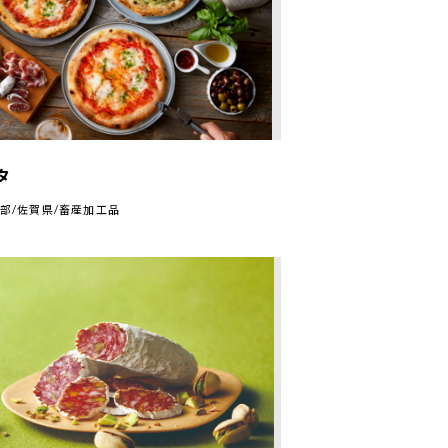
タ
部/佐賀県/畜産加工品