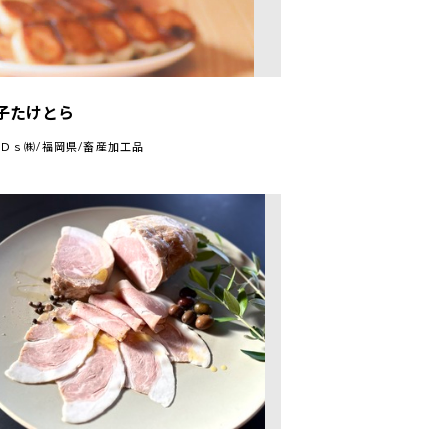
餃子たけとら
Ｄｓ㈱/福岡県/畜産加工品