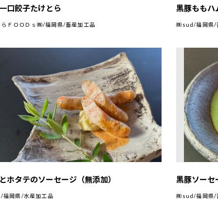
多一口餃子たけとら
黒豚ももハ
とらＦＯＯＤｓ㈱/福岡県/畜産加工品
㈱sud/福岡県
とホタテのソーセージ（無添加）
黒豚ソーセ
d/福岡県/水産加工品
㈱sud/福岡県