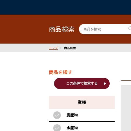
商品検索
sea
トップ
商品検索
商品を探す
play_arrow
この条件で検索する
業種
農産物
check
水産物
check