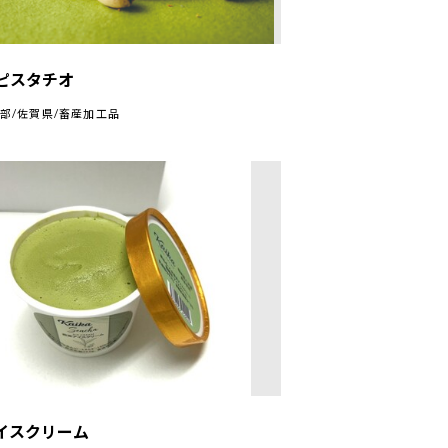
ピスタチオ
部/佐賀県/畜産加工品
イスクリーム