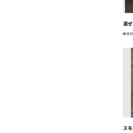
混ぜ
㈱主計
スモ