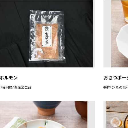
ホルモン
おさつポー
/福岡県/畜産加工品
㈱FYC/その他