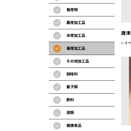
畜産物
check
農産加工品
check
唐津
水産加工品
check
いきや
畜産加工品
check
その他加工品
check
調味料
check
菓子類
check
飲料
check
酒類
check
健康食品
check