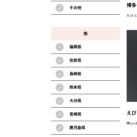
博
その他
check
たけ
県
福岡県
check
佐賀県
check
長崎県
check
熊本県
check
大分県
check
えび
宮崎県
check
㈱su
鹿児島県
check