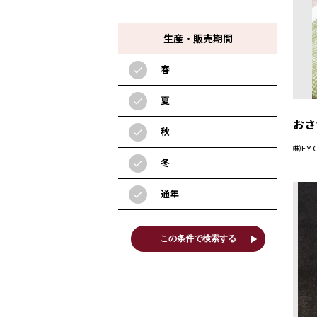
生産・販売期間
春
check
夏
check
おさ
秋
check
㈱FY
冬
check
通年
check
play_arrow
この条件で検索する