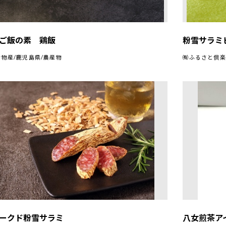
ご飯の素 鶏飯
粉雪サラミ
物産/鹿児島県/農産物
㈲ふるさと倶楽
ークド粉雪サラミ
八女煎茶ア