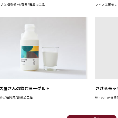
るさと倶楽部/佐賀県/畜産加工品
アイス工房モン
ズ屋さんの飲むヨーグルト
さけるモッ
bilu/福岡県/畜産加工品
㈱nobilu/福