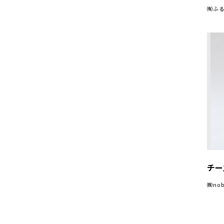
㈲ふ
チー
㈱no