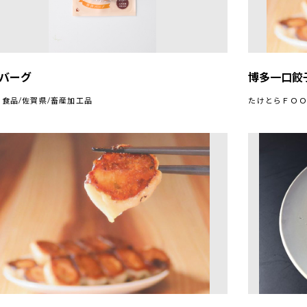
バーグ
博多一口
食品/佐賀県/畜産加工品
たけとらＦＯＯ