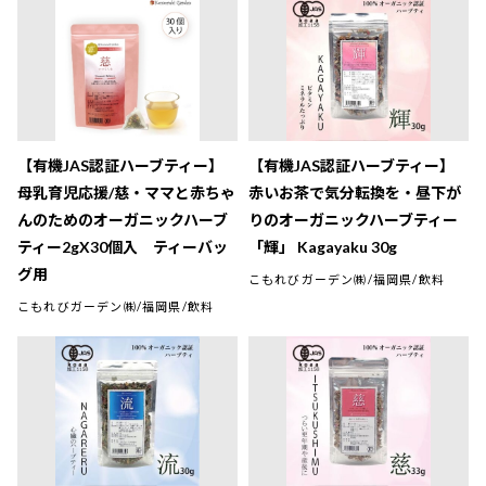
【有機JAS認証ハーブティー】
【有機JAS認証ハーブティー】
母乳育児応援/慈・ママと赤ちゃ
赤いお茶で気分転換を・昼下が
んのためのオーガニックハーブ
りのオーガニックハーブティー
ティー2gX30個入 ティーバッ
「輝」 Kagayaku 30g
グ用
こもれびガーデン㈱/福岡県/飲料
こもれびガーデン㈱/福岡県/飲料