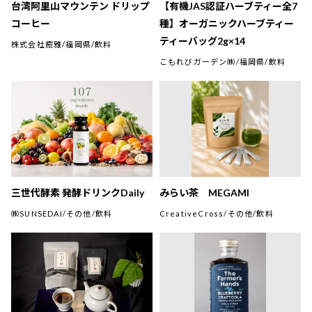
台湾阿里山マウンテン ドリップ
【有機JAS認証ハーブティー全7
コーヒー
種】オーガニックハーブティー
ティーバッグ2g×14
株式会社癒雅/福岡県/飲料
こもれびガーデン㈱/福岡県/飲料
三世代酵素 発酵ドリンクDaily
みらい茶 MEGAMI
㈱SUNSEDAI/その他/飲料
CreativeCross/その他/飲料