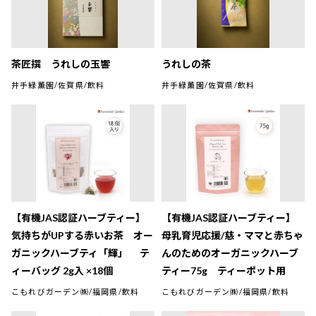
茶匠撰 うれしの玉響
うれしの茶
井手緑薫園/佐賀県/飲料
井手緑薫園/佐賀県/飲料
【有機JAS認証ハーブティー】
【有機JAS認証ハーブティー】
気持ちがUPする赤いお茶 オー
母乳育児応援/慈・ママと赤ちゃ
ガニックハーブティ「輝」 テ
んのためのオーガニックハーブ
ィーバッグ 2g入 ×18個
ティー75g ティーポット用
こもれびガーデン㈱/福岡県/飲料
こもれびガーデン㈱/福岡県/飲料