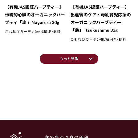
【有機JAS認証ハーブティー】
【有機JAS認証ハーブティー】
伝統的心臓のオーガニックハー
出産後のケア・母乳育児応援の
ブティ「流 」Nagareru 30g
オーガニックハーブティー
「慈」 Itsukushimu 33g
こもれびガーデン㈱/福岡県/飲料
こもれびガーデン㈱/福岡県/飲料
keyboard_arrow_down
もっと見る