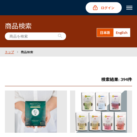
ログイン
商品検索
日本語
English
search
トップ
商品検索
検索結果: 394件