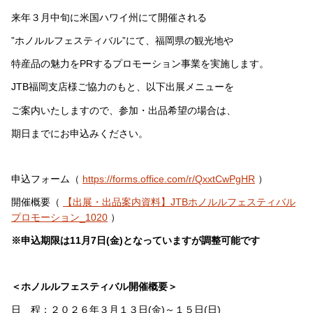
来年３月中旬に米国ハワイ州にて開催される
”ホノルルフェスティバル”にて、福岡県の観光地や
特産品の魅力をPRするプロモーション事業を実施します。
JTB福岡支店様ご協力のもと、以下出展メニューを
ご案内いたしますので、参加・出品希望の場合は、
期日までにお申込みください。
申込フォーム（
https://forms.office.com/r/QxxtCwPgHR
）
開催概要（
【出展・出品案内資料】JTBホノルルフェスティバル
プロモーション_1020
）
※申込期限は11月7日(金)となっていますが調整可能です
＜ホノルルフェスティバル開催概要＞
日 程：２０２６年３月１３日(金)～１５日(日)