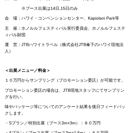
※ブース出展は14日,15日のみ
会 場：ハワイ・コンベンションセンター、Kapiolani Park等
主 催：ホノルルフェスティバル実行委員会、ホノルルフェステ
ィバル財団
運 営：JTBハワイトラベル（株式会社JTB傘下のハワイ現地法
人）
＜出展メニュー／料金＞
１０万円からサンプリング（プロモーション委託）が可能です。
プロモーション委託の場合は、JTB現地スタッフにてサンプリン
グを行い、
味やパッケージ等についてのアンケート結果を後日フィードバッ
クします。
・Sプラン／特別出展（ブース3m×3m）：８０万円
・Aプラン／ブース出展（ブース3m×1.5m）：６０万円