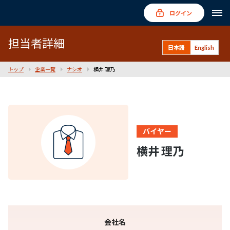
ログイン
担当者詳細
日本語
English
トップ
企業一覧
ナシオ
横井 理乃
バイヤー
横井 理乃
会社名