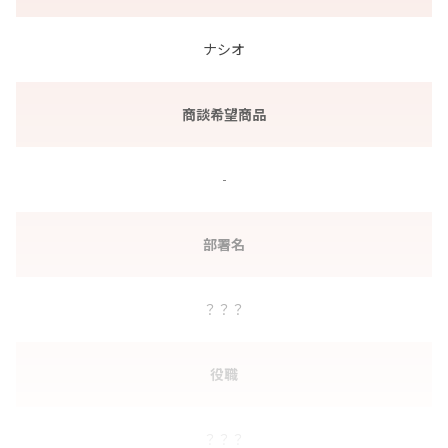
ナシオ
商談希望商品
-
部署名
？？？
役職
？？？