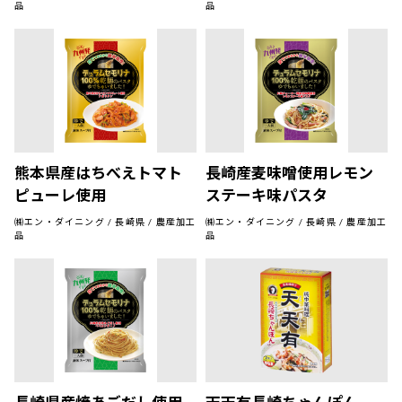
品
品
熊本県産はちべえトマト
長崎産麦味噌使用レモン
ピューレ使用
ステーキ味パスタ
㈱エン・ダイニング / 長崎県 / 農産加工
㈱エン・ダイニング / 長崎県 / 農産加工
品
品