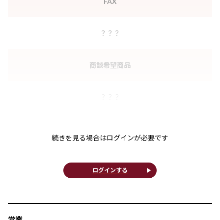
FAX
？？？
商談希望商品
？？？
続きを見る場合はログインが必要です
play_arrow
ログインする
営業