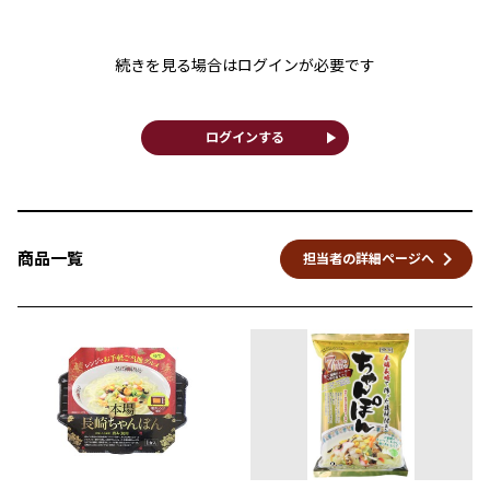
続きを見る場合はログインが必要です
play_arrow
ログインする
keyboard_arrow_right
商品一覧
担当者の詳細ページへ