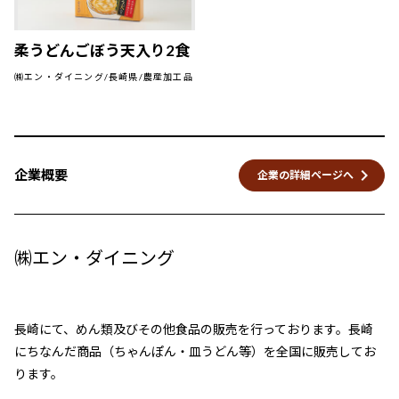
柔うどんごぼう天入り2食
㈱エン・ダイニング/長崎県/農産加工品
keyboard_arrow_right
企業概要
企業の詳細ページへ
㈱エン・ダイニング
長崎にて、めん類及びその他食品の販売を行っております。長崎
にちなんだ商品（ちゃんぽん・皿うどん等）を全国に販売してお
ります。