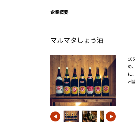
企業概要
マルマタしょう油
1
め
に
州