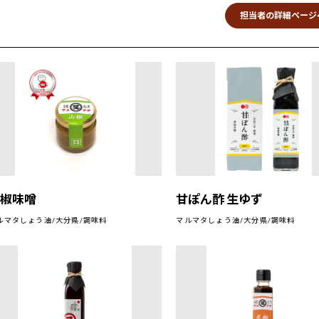
担当者の詳細ページ
山椒味噌
甘ぽん酢 生ゆず
ルマタしょう油/大分県/調味料
マルマタしょう油/大分県/調味料