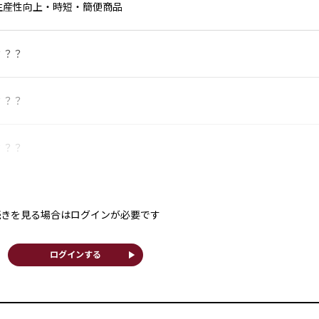
生産性向上・時短・簡便商品
？？？
？？？
？？？
続きを見る場合はログインが必要です
play_arrow
ログインする