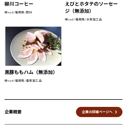
柳川コーヒー
えびとホタテのソーセー
ジ（無添加）
㈱sud/福岡県/飲料
㈱sud/福岡県/水産加工品
黒豚ももハム（無添加）
㈱sud/福岡県/畜産加工品
keyboard_arrow_right
企業概要
企業の詳細ページへ