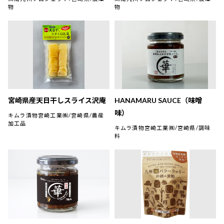
物
物
宮崎県産天日干しスライス沢庵
HANAMARU SAUCE（味噌
味）
キムラ漬物宮崎工業㈱/宮崎県/農産
加工品
キムラ漬物宮崎工業㈱/宮崎県/調味
料