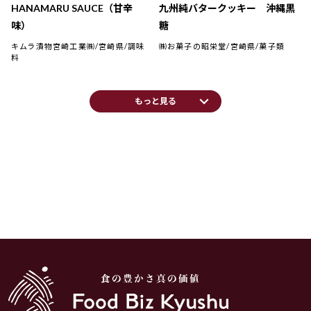
HANAMARU SAUCE（甘辛
九州純バタークッキー 沖縄黒
味）
糖
キムラ漬物宮崎工業㈱/宮崎県/調味
㈱お菓子の昭栄堂/宮崎県/菓子類
料
keyboard_arrow_down
もっと見る