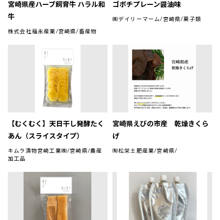
宮崎県産ハーブ飼育牛 ハラル和
ゴボチプレーン醤油味
牛
㈱デイリーマーム/宮崎県/菓子類
株式会社福永産業/宮崎県/畜産物
【むくむく】天日干し発酵たく
宮崎県えびの市産 乾燥きくら
あん（スライスタイプ）
げ
キムラ漬物宮崎工業㈱/宮崎県/農産
㈲松栄土肥産業/宮崎県/
加工品