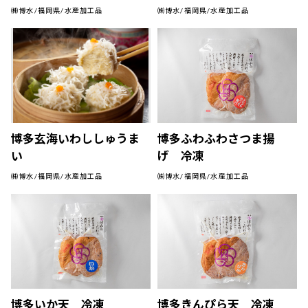
㈱博水/福岡県/水産加工品
㈱博水/福岡県/水産加工品
博多玄海いわししゅうま
博多ふわふわさつま揚
い
げ 冷凍
㈱博水/福岡県/水産加工品
㈱博水/福岡県/水産加工品
博多いか天 冷凍
博多きんぴら天 冷凍