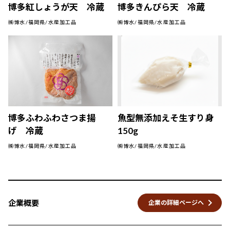
博多紅しょうが天 冷蔵
博多きんぴら天 冷蔵
㈱博水/福岡県/水産加工品
㈱博水/福岡県/水産加工品
博多ふわふわさつま揚
魚型無添加えそ生すり身
げ 冷蔵
150g
㈱博水/福岡県/水産加工品
㈱博水/福岡県/水産加工品
keyboard_arrow_right
企業概要
企業の詳細ページへ