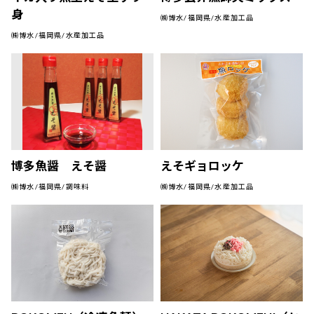
身
㈱博水/福岡県/水産加工品
㈱博水/福岡県/水産加工品
博多魚醤 えそ醤
えそギョロッケ
㈱博水/福岡県/調味料
㈱博水/福岡県/水産加工品