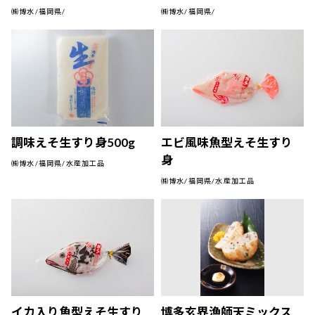
㈱博水/福岡県/
㈱博水/福岡県/
調味えそ生すり身500g
エビ風味魚型えそ生すり
身
㈱博水/福岡県/水産加工品
㈱博水/福岡県/水産加工品
イカ入り魚型えそ生すり
博多玄界漁師天ミックス