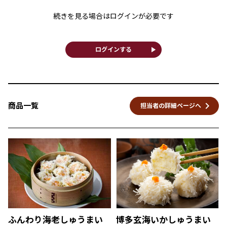
続きを見る場合はログインが必要です
play_arrow
ログインする
keyboard_arrow_right
商品一覧
担当者の詳細ページへ
ふんわり海老しゅうまい
博多玄海いかしゅうまい