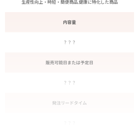
生産性向上・時短・簡便商品,健康に特化した商品
内容量
？？？
販売可能日または予定日
？？？
発注リードタイム
？？？