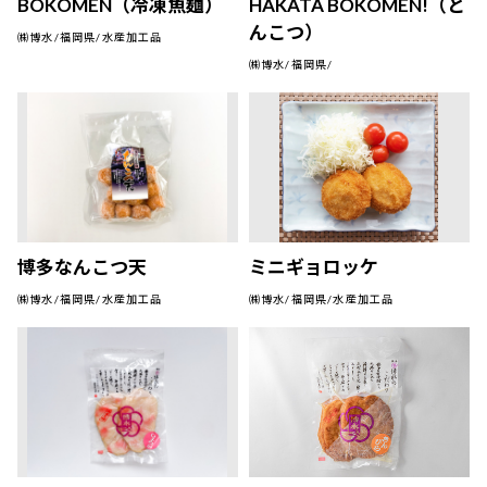
BOKOMEN（冷凍魚麺）
HAKATA BOKOMEN!（と
んこつ）
㈱博水/福岡県/水産加工品
㈱博水/福岡県/
博多なんこつ天
ミニギョロッケ
㈱博水/福岡県/水産加工品
㈱博水/福岡県/水産加工品