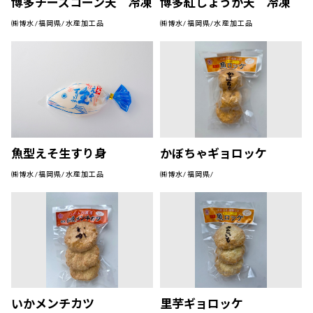
博多チーズコーン天 冷凍
博多紅しょうが天 冷凍
㈱博水/福岡県/水産加工品
㈱博水/福岡県/水産加工品
魚型えそ生すり身
かぼちゃギョロッケ
㈱博水/福岡県/水産加工品
㈱博水/福岡県/
いかメンチカツ
里芋ギョロッケ