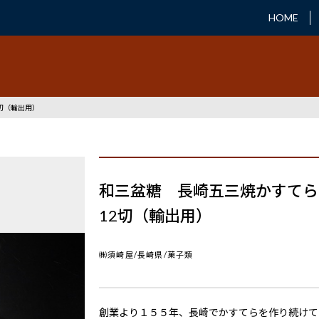
HOME
切（輸出用）
和三盆糖 長崎五三焼かすて
12切（輸出用）
㈱須崎屋/長崎県/菓子類
創業より１５５年、長崎でかすてらを作り続けて