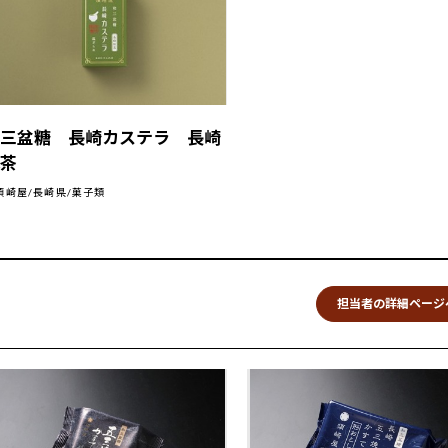
和三盆糖 長崎カステラ 長崎
抹茶
須崎屋/長崎県/菓子類
担当者の詳細ページ