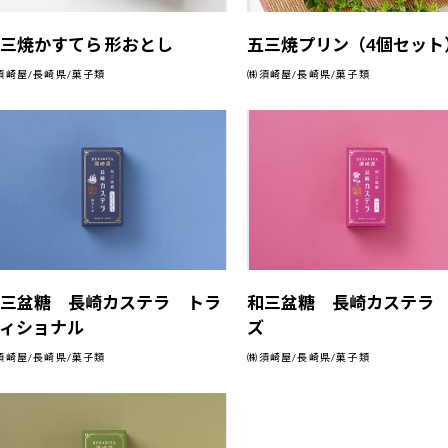
三焼かすてら 形おとし
五三焼プリン（4個セット
須崎屋/長崎県/菓子類
㈱須崎屋/長崎県/菓子類
和三盆糖 長崎カステラ トラ
和三盆糖 長崎カステラ
ディショナル
ズ
須崎屋/長崎県/菓子類
㈱須崎屋/長崎県/菓子類