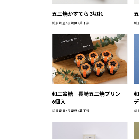
五三焼かすてら 3切れ
五
㈱須崎屋/長崎県/菓子類
㈱
和三盆糖 長崎五三焼プリン
6個入
㈱須崎屋/長崎県/菓子類
㈱