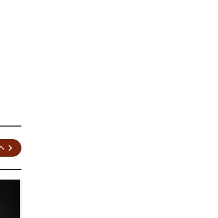
keyboard_arrow_right
へ