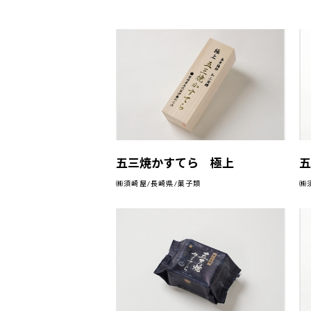
五三焼かすてら 極上
五
㈱須崎屋/長崎県/菓子類
㈱