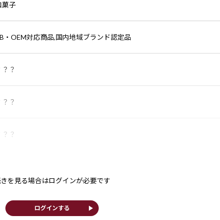
和菓子
PB・OEM対応商品,国内地域ブランド認定品
？？？
？？？
？？？
続きを見る場合はログインが必要です
play_arrow
ログインする