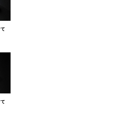
すて
すて