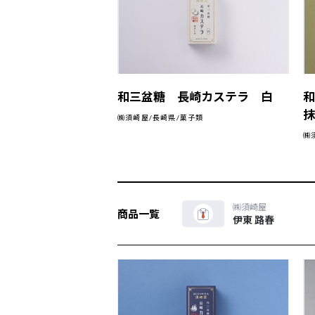
和三盆糖 長崎カステラ 白
㈱須崎屋/長崎県/菓子類
㈱
㈱須崎屋
商品一覧
伊東 路春