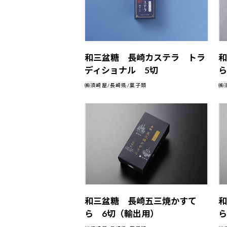
和三盆糖 長崎カステラ トラ
ディショナル 5切
ら
㈱須崎屋/長崎県/菓子類
㈱
和三盆糖 長崎五三焼かすて
ら 6切（輸出用）
ら