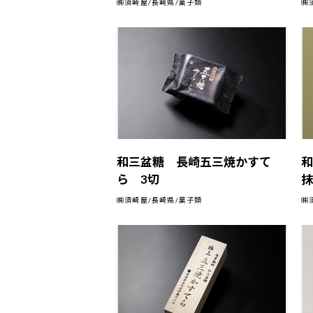
㈱須崎屋/長崎県/菓子類
㈱
和三盆糖 長崎五三焼かすて
ら 3切
抹
㈱須崎屋/長崎県/菓子類
㈱