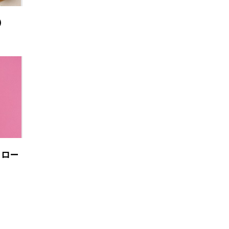
）
 ロー