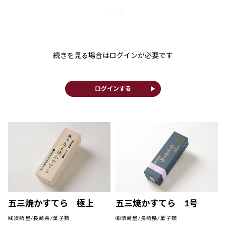
？？？
続きを見る場合はログインが必要です
play_arrow
ログインする
五三焼かすてら 極上
五三焼かすてら 1号
㈱須崎屋/長崎県/菓子類
㈱須崎屋/長崎県/菓子類