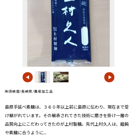
㈱須崎屋/長崎県/農産加工品
島原手延べ素麺は、３６０年以上前に島原に伝わり、現在まで受
け継がれています。その継承されてきた技術に磨きを掛け一層の
品質向上にこだわってきたのが上村製麺。先代上村久人は、饂飩
や素麺に合うように...