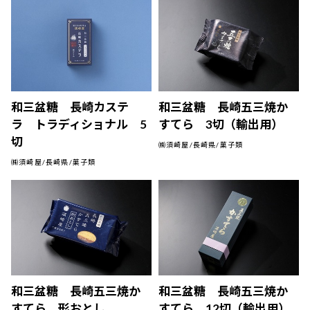
和三盆糖 長崎カステ
和三盆糖 長崎五三焼か
ラ トラディショナル 5
すてら 3切（輸出用）
切
㈱須崎屋/長崎県/菓子類
㈱須崎屋/長崎県/菓子類
和三盆糖 長崎五三焼か
和三盆糖 長崎五三焼か
すてら 形おとし
すてら 12切（輸出用）