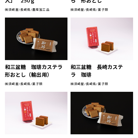
人」 250ｇ
ら 形おとし
㈱須崎屋/長崎県/農産加工品
㈱須崎屋/長崎県/菓子類
和三盆糖 珈琲カステラ
和三盆糖 長崎カステ
形おとし（輸出用）
ラ 珈琲
㈱須崎屋/長崎県/菓子類
㈱須崎屋/長崎県/菓子類