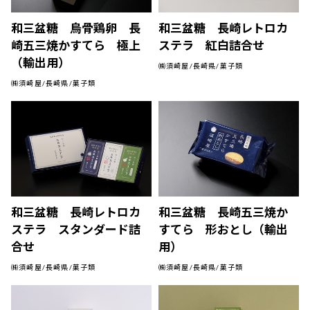
和三盆糖 烏骨鶏卵 長
和三盆糖 長崎レトロカ
崎五三焼かすてら 極上
ステラ 紅白詰合せ
（輸出用）
㈱須崎屋/長崎県/菓子類
㈱須崎屋/長崎県/菓子類
和三盆糖 長崎レトロカ
和三盆糖 長崎五三焼か
ステラ スタンダード詰
すてら 形おとし（輸出
合せ
用）
㈱須崎屋/長崎県/菓子類
㈱須崎屋/長崎県/菓子類