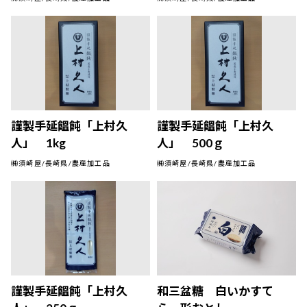
謹製手延饂飩「上村久
謹製手延饂飩「上村久
人」 1kg
人」 500ｇ
㈱須崎屋/長崎県/農産加工品
㈱須崎屋/長崎県/農産加工品
謹製手延饂飩「上村久
和三盆糖 白いかすて