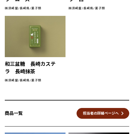
㈱須崎屋/長崎県/菓子類
㈱須崎屋/長崎県/菓子類
和三盆糖 長崎カステ
ラ 長崎抹茶
㈱須崎屋/長崎県/菓子類
keyboard_arrow_right
商品一覧
担当者の詳細ページへ