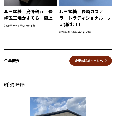
和三盆糖 烏骨鶏卵 長
和三盆糖 長崎カステ
崎五三焼かすてら 極上
ラ トラディショナル 5
切(輸出用）
㈱須崎屋/長崎県/菓子類
㈱須崎屋/長崎県/菓子類
keyboard_arrow_right
企業概要
企業の詳細ページへ
㈱須崎屋