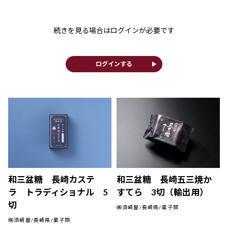
続きを見る場合はログインが必要です
play_arrow
ログインする
和三盆糖 長崎カステ
和三盆糖 長崎五三焼か
ラ トラディショナル 5
すてら 3切（輸出用）
切
㈱須崎屋/長崎県/菓子類
㈱須崎屋/長崎県/菓子類