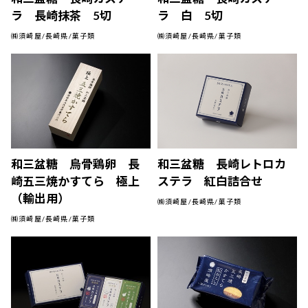
ラ 長崎抹茶 5切
ラ 白 5切
㈱須崎屋/長崎県/菓子類
㈱須崎屋/長崎県/菓子類
和三盆糖 烏骨鶏卵 長
和三盆糖 長崎レトロカ
崎五三焼かすてら 極上
ステラ 紅白詰合せ
（輸出用）
㈱須崎屋/長崎県/菓子類
㈱須崎屋/長崎県/菓子類