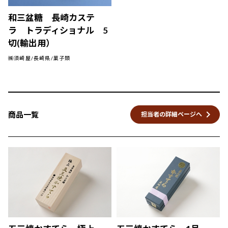
和三盆糖 長崎カステ
ラ トラディショナル 5
切(輸出用）
㈱須崎屋/長崎県/菓子類
keyboard_arrow_right
商品一覧
担当者の詳細ページへ