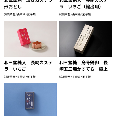
和三盆糖 珈琲カステラ
和三盆糖入 長崎カステ
形おとし
ラ いちご（輸出用）
㈱須崎屋/長崎県/菓子類
㈱須崎屋/長崎県/菓子類
和三盆糖入 長崎カステ
和三盆糖 烏骨鶏卵 長
ラ いちご
崎五三焼かすてら 極上
㈱須崎屋/長崎県/菓子類
㈱須崎屋/長崎県/菓子類