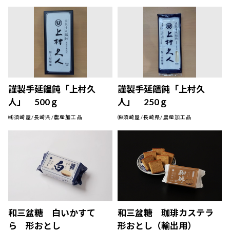
謹製手延饂飩「上村久
謹製手延饂飩「上村久
人」 500ｇ
人」 250ｇ
㈱須崎屋/長崎県/農産加工品
㈱須崎屋/長崎県/農産加工品
和三盆糖 白いかすて
和三盆糖 珈琲カステラ
ら 形おとし
形おとし（輸出用）