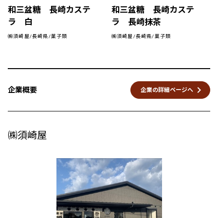
和三盆糖 長崎カステ
和三盆糖 長崎カステ
ラ 白
ラ 長崎抹茶
㈱須崎屋/長崎県/菓子類
㈱須崎屋/長崎県/菓子類
keyboard_arrow_right
企業概要
企業の詳細ページへ
㈱須崎屋