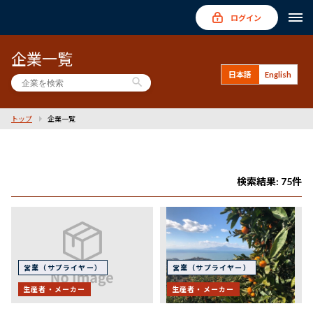
ログイン
企業一覧
日本語
English
search
トップ
企業一覧
検索結果: 75件
営業（サプライヤー）
営業（サプライヤー）
生産者・メーカー
生産者・メーカー