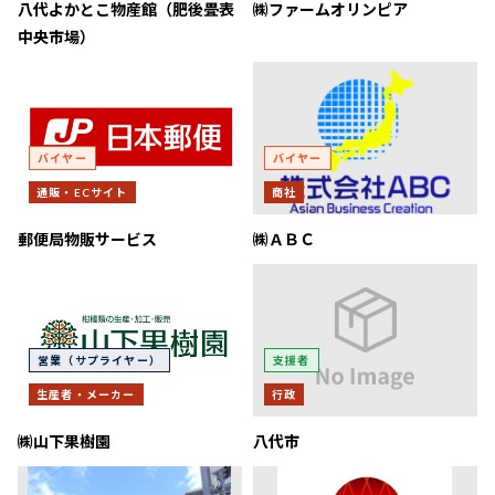
八代よかとこ物産館（肥後畳表
㈱ファームオリンピア
中央市場）
バイヤー
バイヤー
通販・ECサイト
商社
郵便局物販サービス
㈱ＡＢＣ
営業（サプライヤー）
支援者
生産者・メーカー
行政
㈱山下果樹園
八代市