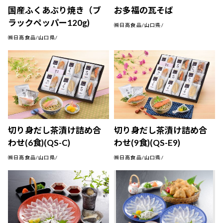
国産ふくあぶり焼き（ブ
お多福の瓦そば
ラックペッパー120g)
㈱日高食品/山口県/
㈱日高食品/山口県/
切り身だし茶漬け詰め合
切り身だし茶漬け詰め合
わせ(6食)(QS-C)
わせ(9食)(QS-E9)
㈱日高食品/山口県/
㈱日高食品/山口県/