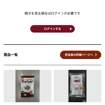
続きを見る場合はログインが必要です
play_arrow
ログインする
keyboard_arrow_right
商品一覧
担当者の詳細ページへ