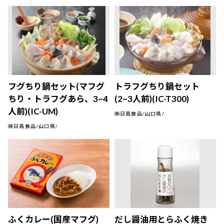
フグちり鍋セット(マフグ
トラフグちり鍋セット
ちり・トラフグあら、3~4
(2~3人前)(IC-T300)
人前)(IC-UM)
㈱日高食品/山口県/
㈱日高食品/山口県/
ふくカレー(国産マフグ)
だし醤油用とらふく焼き