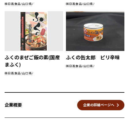
㈱日高食品/山口県/
㈱日高食品/山口県/
ふくのまぜご飯の素(国産
ふくの缶太郎 ピリ辛味
まふく)
㈱日高食品/山口県/
㈱日高食品/山口県/
keyboard_arrow_right
企業概要
企業の詳細ページへ