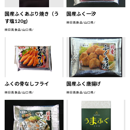
国産ふくあぶり焼き（う
国産ふく一汐
す塩120g)
㈱日高食品/山口県/
㈱日高食品/山口県/
ふくの骨なしフライ
国産ふく唐揚げ
㈱日高食品/山口県/
㈱日高食品/山口県/