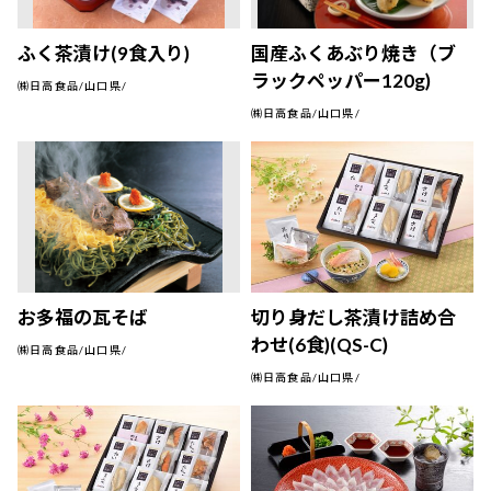
ふく茶漬け(9食入り)
国産ふくあぶり焼き（ブ
ラックペッパー120g)
㈱日高食品/山口県/
㈱日高食品/山口県/
お多福の瓦そば
切り身だし茶漬け詰め合
わせ(6食)(QS-C)
㈱日高食品/山口県/
㈱日高食品/山口県/