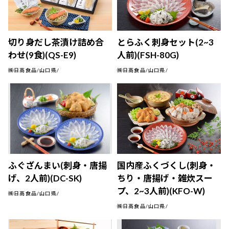
切り身だし茶漬け詰め合
とらふく刺身セット(2~3
わせ(9食)(QS-E9)
人前)(FSH-80G)
㈱日高食品/山口県/
㈱日高食品/山口県/
ふぐざんまい(刺身・唐揚
国内産ふくづくし(刺身・
げ、2人前)(DC-SK)
ちり・唐揚げ・雑炊スー
プ、2~3人前)(KFO-W)
㈱日高食品/山口県/
㈱日高食品/山口県/