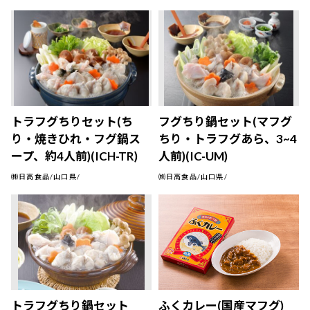
トラフグちりセット(ち
フグちり鍋セット(マフグ
り・焼きひれ・フグ鍋ス
ちり・トラフグあら、3~4
ープ、約4人前)(ICH-TR)
人前)(IC-UM)
㈱日高食品/山口県/
㈱日高食品/山口県/
トラフグちり鍋セット
ふくカレー(国産マフグ)