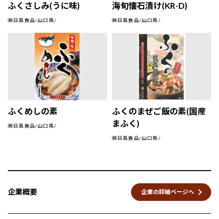
ふくさしみ(うに味)
海旬懐石漬け(KR-D)
㈱日高食品/山口県/
㈱日高食品/山口県/
ふくめしの素
ふくのまぜご飯の素(国産
まふく)
㈱日高食品/山口県/
㈱日高食品/山口県/
keyboard_arrow_right
企業概要
企業の詳細ページへ