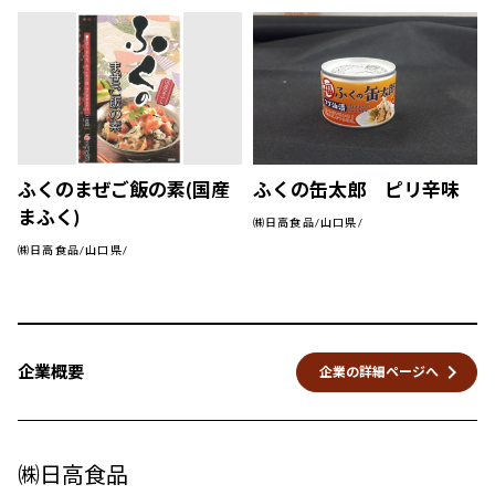
ふくのまぜご飯の素(国産
ふくの缶太郎 ピリ辛味
まふく)
㈱日高食品/山口県/
㈱日高食品/山口県/
keyboard_arrow_right
企業概要
企業の詳細ページへ
㈱日高食品