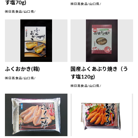
す塩70g)
㈱日高食品/山口県/
㈱日高食品/山口県/
ふくおかき(箱)
国産ふくあぶり焼き（う
す塩120g)
㈱日高食品/山口県/
㈱日高食品/山口県/