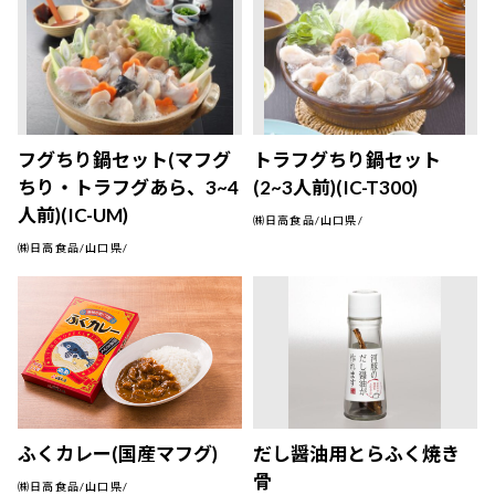
フグちり鍋セット(マフグ
トラフグちり鍋セット
ちり・トラフグあら、3~4
(2~3人前)(IC-T300)
人前)(IC-UM)
㈱日高食品/山口県/
㈱日高食品/山口県/
ふくカレー(国産マフグ)
だし醤油用とらふく焼き
骨
㈱日高食品/山口県/