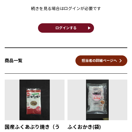
続きを見る場合はログインが必要です
play_arrow
ログインする
keyboard_arrow_right
商品一覧
担当者の詳細ページへ
国産ふくあぶり焼き（う
ふくおかき(袋)