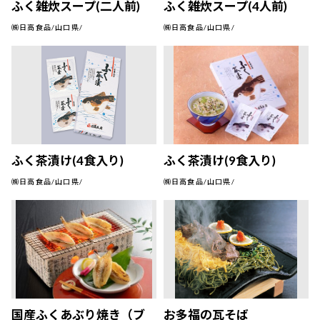
ふく雑炊スープ(二人前)
ふく雑炊スープ(4人前)
㈱日高食品/山口県/
㈱日高食品/山口県/
ふく茶漬け(4食入り)
ふく茶漬け(9食入り)
㈱日高食品/山口県/
㈱日高食品/山口県/
国産ふくあぶり焼き（ブ
お多福の瓦そば