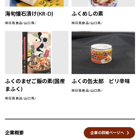
海旬懐石漬け(KR-D)
ふくめしの素
㈱日高食品/山口県/
㈱日高食品/山口県/
ふくのまぜご飯の素(国産
ふくの缶太郎 ピリ辛味
まふく)
㈱日高食品/山口県/
㈱日高食品/山口県/
keyboard_arrow_right
企業概要
企業の詳細ページへ