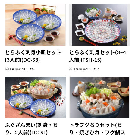
とらふく刺身小皿セット
とらふく刺身セット(3~4
(3人前)(DC-S3)
人前)(FSH-15)
㈱日高食品/山口県/
㈱日高食品/山口県/
ふぐざんまい(刺身・ち
トラフグちりセット(ち
り、2人前)(DC-SL)
り・焼きひれ・フグ鍋ス