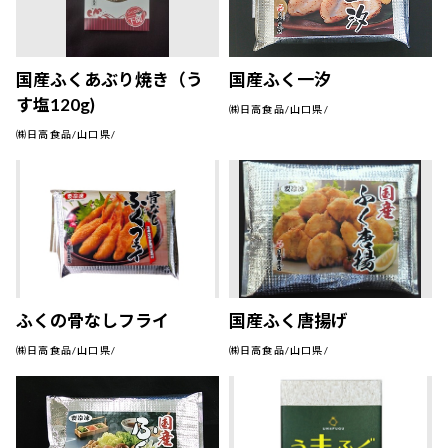
国産ふくあぶり焼き（う
国産ふく一汐
す塩120g)
㈱日高食品/山口県/
㈱日高食品/山口県/
ふくの骨なしフライ
国産ふく唐揚げ
㈱日高食品/山口県/
㈱日高食品/山口県/