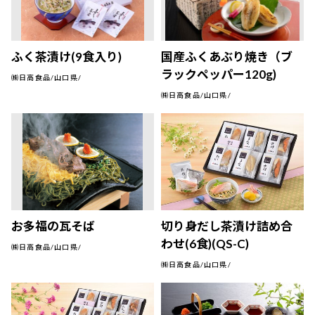
ふく茶漬け(9食入り)
国産ふくあぶり焼き（ブ
ラックペッパー120g)
㈱日高食品/山口県/
㈱日高食品/山口県/
お多福の瓦そば
切り身だし茶漬け詰め合
わせ(6食)(QS-C)
㈱日高食品/山口県/
㈱日高食品/山口県/