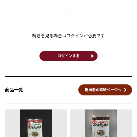
？？？
続きを見る場合はログインが必要です
play_arrow
ログインする
keyboard_arrow_right
商品一覧
担当者の詳細ページへ