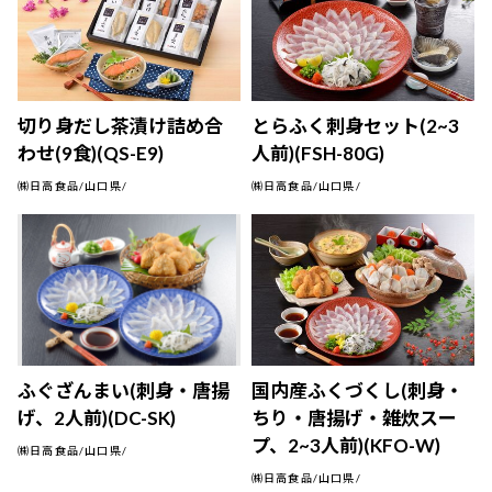
切り身だし茶漬け詰め合
とらふく刺身セット(2~3
わせ(9食)(QS-E9)
人前)(FSH-80G)
㈱日高食品/山口県/
㈱日高食品/山口県/
ふぐざんまい(刺身・唐揚
国内産ふくづくし(刺身・
げ、2人前)(DC-SK)
ちり・唐揚げ・雑炊スー
プ、2~3人前)(KFO-W)
㈱日高食品/山口県/
㈱日高食品/山口県/