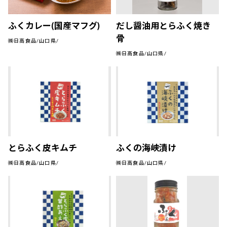
ふくカレー(国産マフグ)
だし醤油用とらふく焼き
骨
㈱日高食品/山口県/
㈱日高食品/山口県/
とらふく皮キムチ
ふくの海峡漬け
㈱日高食品/山口県/
㈱日高食品/山口県/