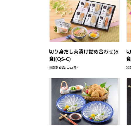
切り身だし茶漬け詰め合わせ(6
切
食)(QS-C)
食
㈱日高食品/山口県/
㈱