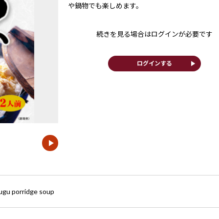
や鍋物でも楽しめます。
続きを見る場合はログインが必要です
play_arrow
ログインする
ugu porridge soup