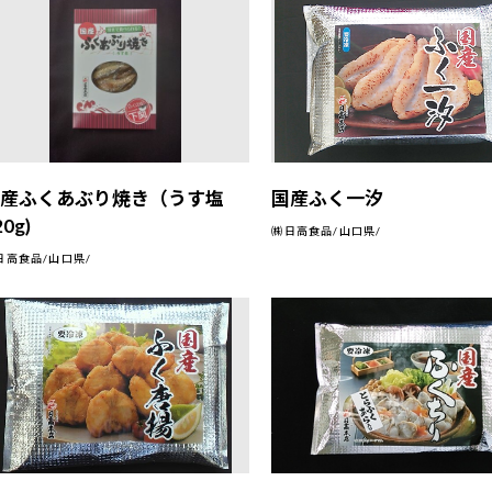
国産ふくあぶり焼き（うす塩
国産ふく一汐
20g)
㈱日高食品/山口県/
日高食品/山口県/