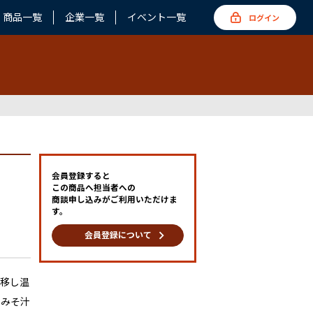
商品一覧
企業一覧
イベント一覧
ログイン
会員登録すると
この商品へ担当者への
商談申し込みがご利用いただけま
す。
keyboard_arrow_right
会員登録について
に移し温
んみそ汁