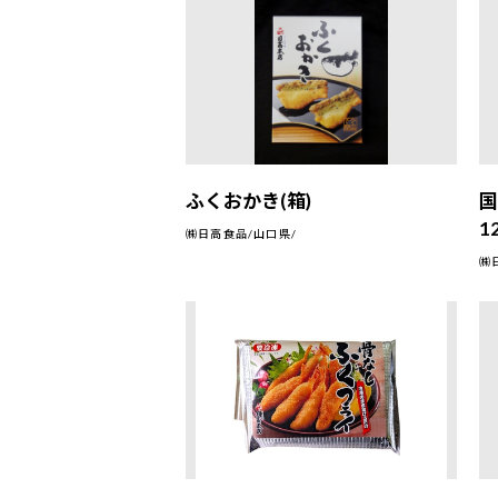
ふくおかき(箱)
1
㈱日高食品/山口県/
㈱