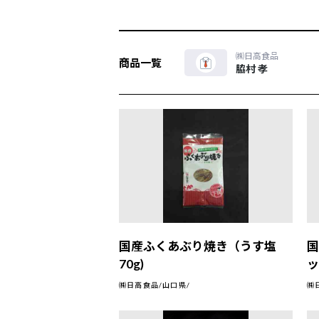
㈱日高食品
商品一覧
脇村 孝
国産ふくあぶり焼き（うす塩
国
70g)
ッ
㈱日高食品/山口県/
㈱