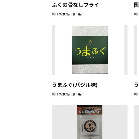
ふくの骨なしフライ
㈱日高食品/山口県/
㈱
うまふぐ(バジル味)
う
㈱日高食品/山口県/
㈱