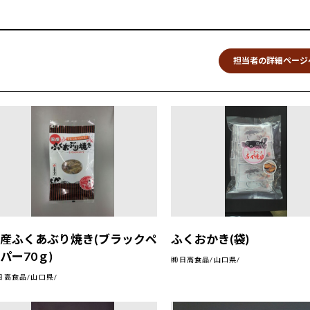
担当者の詳細ページ
産ふくあぶり焼き(ブラックペ
ふくおかき(袋)
パー70ｇ)
㈱日高食品/山口県/
日高食品/山口県/