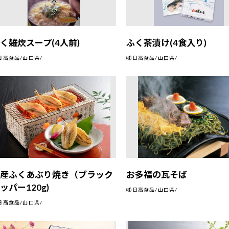
く雑炊スープ(4人前)
ふく茶漬け(4食入り)
日高食品/山口県/
㈱日高食品/山口県/
国産ふくあぶり焼き（ブラック
お多福の瓦そば
ッパー120g)
㈱日高食品/山口県/
日高食品/山口県/