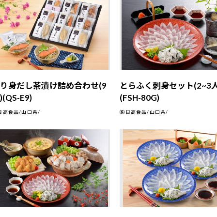
り身だし茶漬け詰め合わせ(9
とらふく刺身セット(2~3人
)(QS-E9)
(FSH-80G)
日高食品/山口県/
㈱日高食品/山口県/