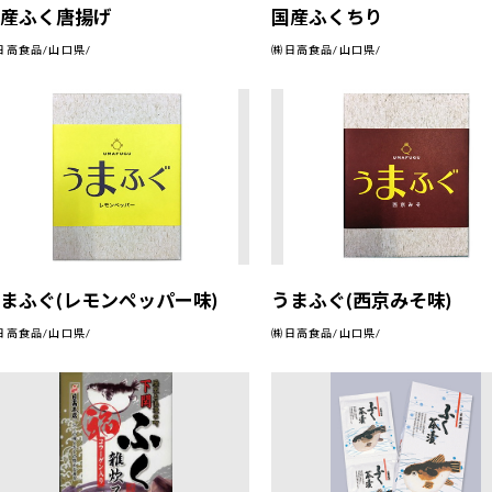
国産ふく唐揚げ
国産ふくちり
日高食品/山口県/
㈱日高食品/山口県/
まふぐ(レモンペッパー味)
うまふぐ(西京みそ味)
日高食品/山口県/
㈱日高食品/山口県/