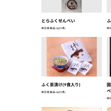
とらふくせんべい
ふ
㈱日高食品/山口県/
㈱
ふく茶漬け(9食入り)
ペ
㈱日高食品/山口県/
㈱