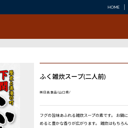
HOME
ふく雑炊スープ(二人前)
㈱日高食品/山口県/
フグの旨味あふれる雑炊スープの素です。 お鍋
めると豊かな香りが広がります。 雑炊はもちろ