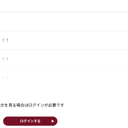
？？？
？？？
？？？
続きを見る場合はログインが必要です
play_arrow
ログインする