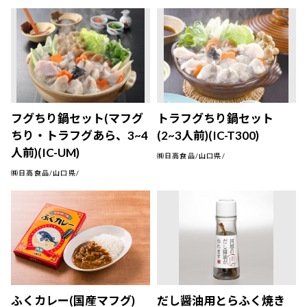
フグちり鍋セット(マフグ
トラフグちり鍋セット
ちり・トラフグあら、3~4
(2~3人前)(IC-T300)
人前)(IC-UM)
㈱日高食品/山口県/
㈱日高食品/山口県/
ふくカレー(国産マフグ)
だし醤油用とらふく焼き