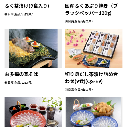
ふく茶漬け(9食入り)
国産ふくあぶり焼き（ブ
ラックペッパー120g)
㈱日高食品/山口県/
㈱日高食品/山口県/
お多福の瓦そば
切り身だし茶漬け詰め合
わせ(9食)(QS-E9)
㈱日高食品/山口県/
㈱日高食品/山口県/