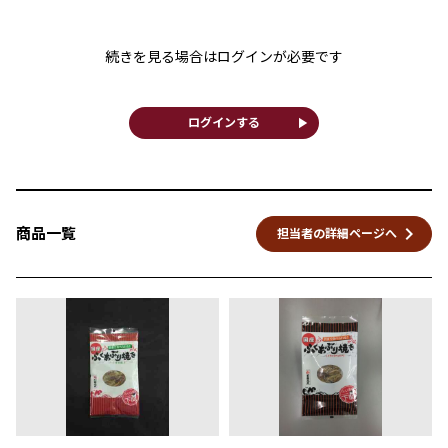
続きを見る場合はログインが必要です
play_arrow
ログインする
keyboard_arrow_right
商品一覧
担当者の詳細ページへ