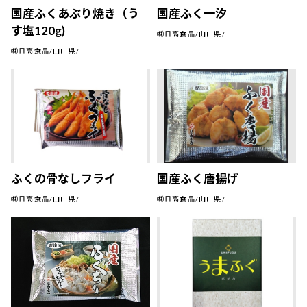
国産ふくあぶり焼き（う
国産ふく一汐
す塩120g)
㈱日高食品/山口県/
㈱日高食品/山口県/
ふくの骨なしフライ
国産ふく唐揚げ
㈱日高食品/山口県/
㈱日高食品/山口県/