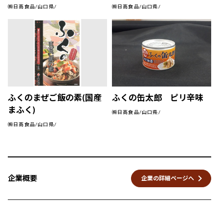
㈱日高食品/山口県/
㈱日高食品/山口県/
ふくのまぜご飯の素(国産
ふくの缶太郎 ピリ辛味
まふく)
㈱日高食品/山口県/
㈱日高食品/山口県/
keyboard_arrow_right
企業概要
企業の詳細ページへ