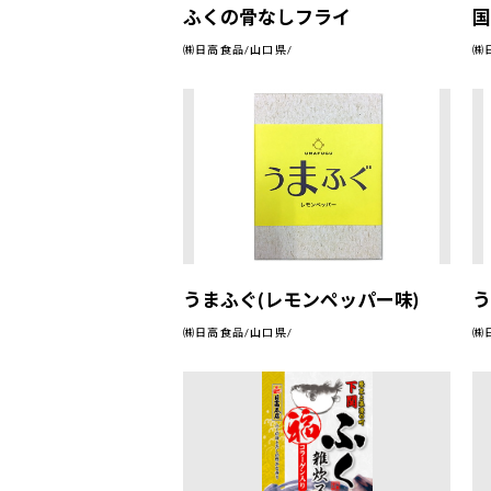
ふくの骨なしフライ
㈱日高食品/山口県/
㈱
うまふぐ(レモンペッパー味)
う
㈱日高食品/山口県/
㈱