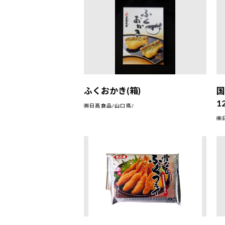
ふくおかき(箱)
1
㈱日高食品/山口県/
㈱