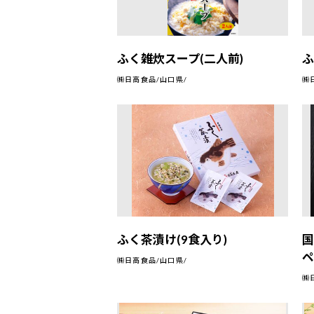
ふく雑炊スープ(二人前)
ふ
㈱日高食品/山口県/
㈱
ふく茶漬け(9食入り)
ペ
㈱日高食品/山口県/
㈱