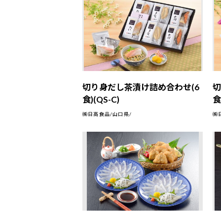
切り身だし茶漬け詰め合わせ(6
切
食)(QS-C)
食
㈱日高食品/山口県/
㈱