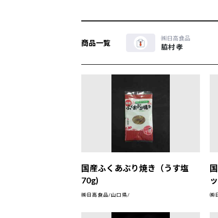
㈱日高食品
商品一覧
脇村 孝
国産ふくあぶり焼き（うす塩
国
70g)
ッ
㈱日高食品/山口県/
㈱