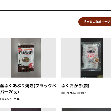
担当者の詳細ページ
産ふくあぶり焼き(ブラックペ
ふくおかき(袋)
パー70ｇ)
㈱日高食品/山口県/
日高食品/山口県/