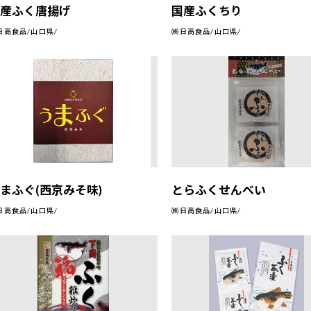
国産ふく唐揚げ
国産ふくちり
日高食品/山口県/
㈱日高食品/山口県/
まふぐ(西京みそ味)
とらふくせんべい
日高食品/山口県/
㈱日高食品/山口県/