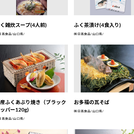
く雑炊スープ(4人前)
ふく茶漬け(4食入り)
日高食品/山口県/
㈱日高食品/山口県/
国産ふくあぶり焼き（ブラック
お多福の瓦そば
ッパー120g)
㈱日高食品/山口県/
日高食品/山口県/