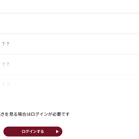
？？？
？？？
？？？
続きを見る場合はログインが必要です
play_arrow
ログインする