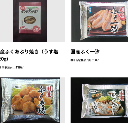
国産ふくあぶり焼き（うす塩
国産ふく一汐
20g)
㈱日高食品/山口県/
日高食品/山口県/