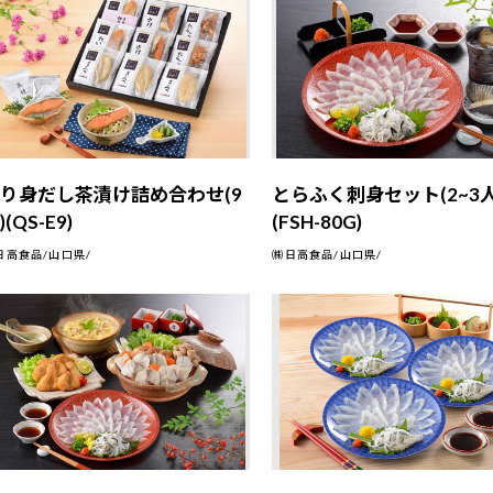
り身だし茶漬け詰め合わせ(9
とらふく刺身セット(2~3人
)(QS-E9)
(FSH-80G)
日高食品/山口県/
㈱日高食品/山口県/